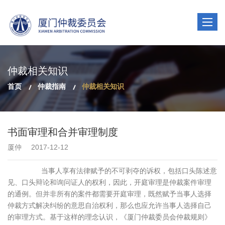
Toggle
navigat
仲裁相关知识
首页
仲裁指南
仲裁相关知识
书面审理和合并审理制度
厦仲
2017-12-12
当事人享有法律赋予的不可剥夺的诉权，包括口头陈述意
见、口头辩论和询问证人的权利，因此，开庭审理是仲裁案件审理
的通例。但并非所有的案件都需要开庭审理，既然赋予当事人选择
仲裁方式解决纠纷的意思自治权利，那么也应允许当事人选择自己
的审理方式。基于这样的理念认识，《厦门仲裁委员会仲裁规则》