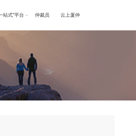
“一站式”平台
仲裁员
云上厦仲